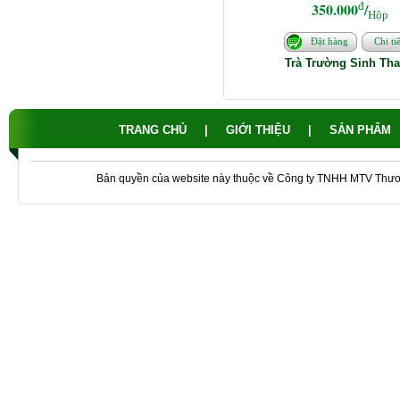
đ
350.000
/
Hộp
Đặt hàng
Chi tiế
Trà Trường Sinh Th
TRANG CHỦ
|
GIỚI THIỆU
|
SẢN PHẨM
Bản quyền của website này thuộc về Công ty TNHH MTV Thư