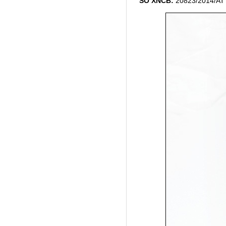
SỐ XNCB:
20823/2014/AT