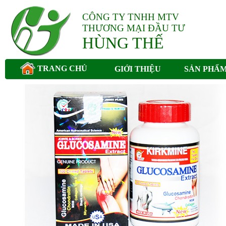
CÔNG TY TNHH MTV
THƯƠNG MẠI ĐẦU TƯ
HÙNG THẾ
TRANG CHỦ
GIỚI THIỆU
SẢN PHẨ