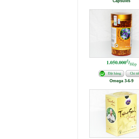
Capsules
đ
1.050.000
/
Hộp
Đặt hàng
Chi tiế
Omega 3-6-9