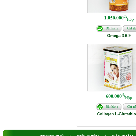
đ
1.050.000
/
Hộp
Đặt hàng
Chi tiế
Omega 3-6-9
đ
600.000
/
Hộp
Đặt hàng
Chi tiế
Collagen L-Glutathi