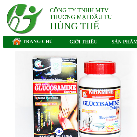
CÔNG TY TNHH MTV
THƯƠNG MẠI ĐẦU TƯ
HÙNG THẾ
TRANG CHỦ
GIỚI THIỆU
SẢN PHẨ