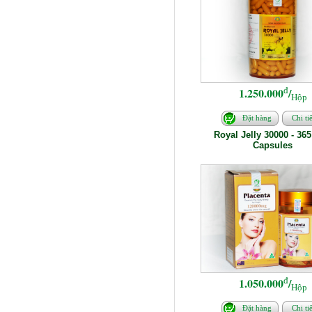
đ
1.250.000
/
Hộp
Đặt hàng
Chi tiế
Royal Jelly 30000 - 365
Capsules
đ
1.050.000
/
Hộp
Đặt hàng
Chi tiế