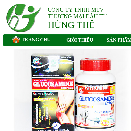
CÔNG TY TNHH MTV
THƯƠNG MẠI ĐẦU TƯ
HÙNG THẾ
TRANG CHỦ
GIỚI THIỆU
SẢN PHẨ