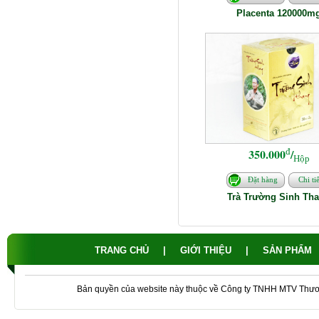
Placenta 120000m
đ
350.000
/
Hộp
Đặt hàng
Chi tiế
Trà Trường Sinh Th
TRANG CHỦ
|
GIỚI THIỆU
|
SẢN PHẨM
Bản quyền của website này thuộc về Công ty TNHH MTV Thư