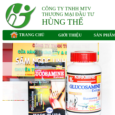
CÔNG TY TNHH MTV
THƯƠNG MẠI ĐẦU TƯ
HÙNG THẾ
TRANG CHỦ
GIỚI THIỆU
SẢN PHẨ